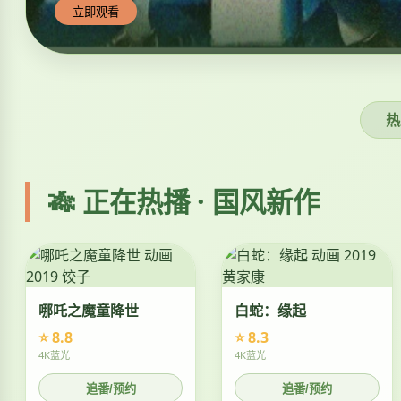
立即观看
热
🎋 正在热播 · 国风新作
哪吒之魔童降世
白蛇：缘起
⭐ 8.8
⭐ 8.3
4K蓝光
4K蓝光
追番/预约
追番/预约