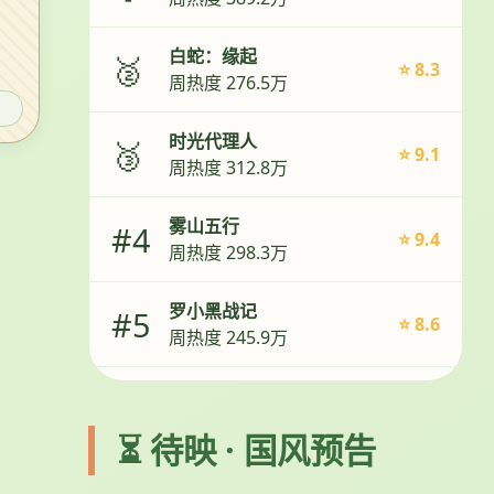
白蛇：缘起
🥈
⭐ 8.3
周热度 276.5万
时光代理人
🥉
⭐ 9.1
周热度 312.8万
雾山五行
#4
⭐ 9.4
周热度 298.3万
罗小黑战记
#5
⭐ 8.6
周热度 245.9万
⏳ 待映 · 国风预告