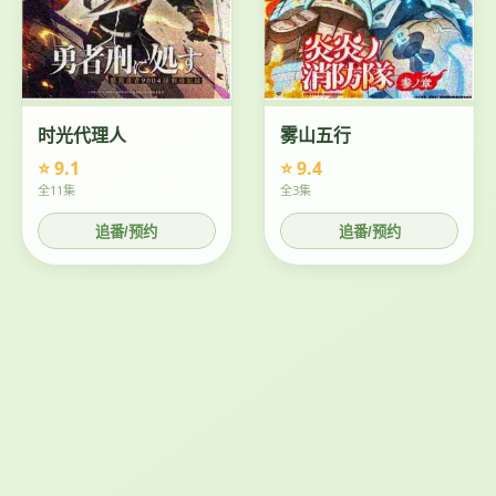
时光代理人
雾山五行
⭐ 9.1
⭐ 9.4
全11集
全3集
追番/预约
追番/预约