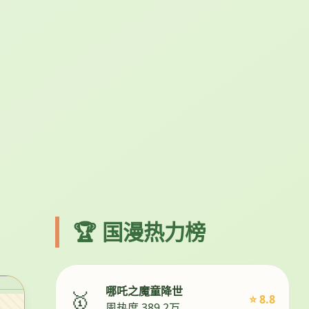
🏆 国漫热力榜
哪吒之魔童降世
🥇
⭐ 8.8
周热度 389.2万