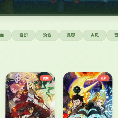
血
奇幻
治愈
悬疑
古风
更新
更新