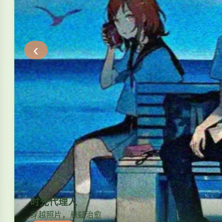
‹
时光代理人
穿越照片，悬疑治愈