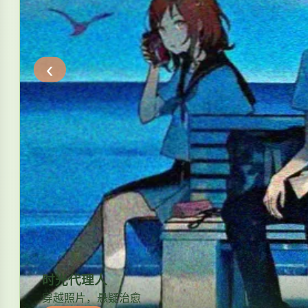
‹
时光代理人
穿越照片，悬疑治愈