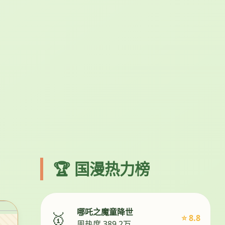
🏆 国漫热力榜
哪吒之魔童降世
🥇
⭐ 8.8
周热度 389.2万