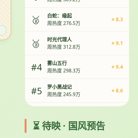
白蛇：缘起
🥈
⭐ 8.3
周热度 276.5万
时光代理人
🥉
⭐ 9.1
周热度 312.8万
雾山五行
#4
⭐ 9.4
周热度 298.3万
罗小黑战记
#5
⭐ 8.6
周热度 245.9万
⏳ 待映 · 国风预告