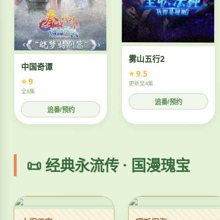
雾山五行2
中国奇谭
⭐ 9.5
⭐ 9
更新至4集
全8集
追番/预约
追番/预约
📜 经典永流传 · 国漫瑰宝