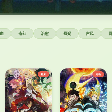
血
奇幻
治愈
悬疑
古风
更新
更新