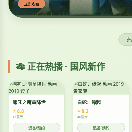
立即观看
热
🎋 正在热播 · 国风新作
哪吒之魔童降世
白蛇：缘起
⭐ 8.8
⭐ 8.3
4K蓝光
4K蓝光
追番/预约
追番/预约