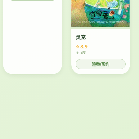
灵笼
⭐ 8.9
全16集
追番/预约