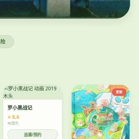
冒险
更新
罗小黑战记
⭐ 8.6
4K蓝光
追番/预约