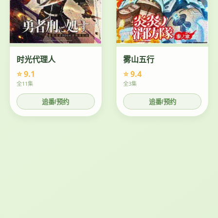
时光代理人
雾山五行
⭐ 9.1
⭐ 9.4
全11集
全3集
追番/预约
追番/预约