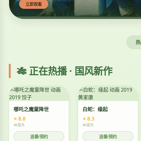
立即观看
热
🎋 正在热播 · 国风新作
哪吒之魔童降世
白蛇：缘起
⭐ 8.8
⭐ 8.3
4K蓝光
4K蓝光
追番/预约
追番/预约