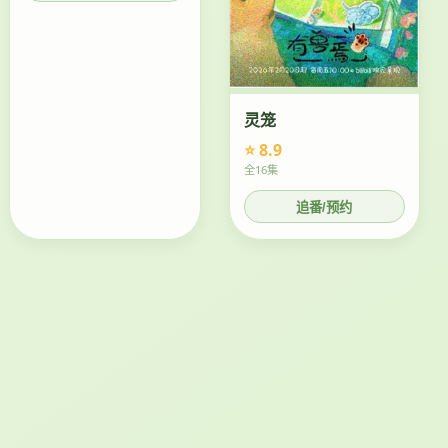
灵笼
⭐ 8.9
全16集
追番/预约