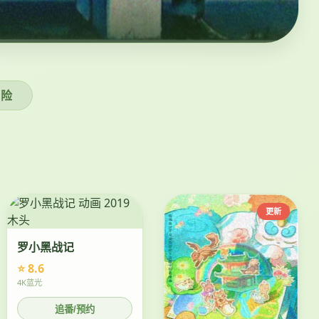
冒险
更新
罗小黑战记
⭐ 8.6
4K蓝光
追番/预约