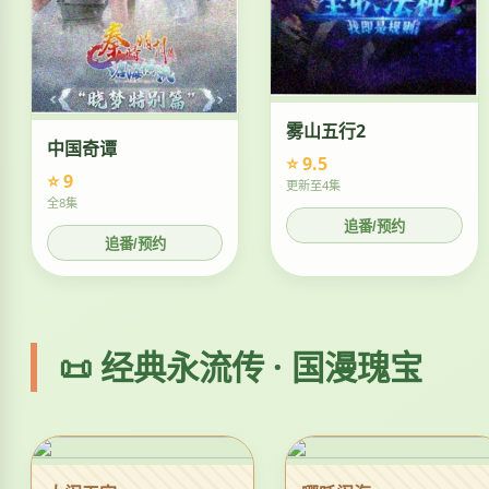
雾山五行2
中国奇谭
⭐ 9.5
⭐ 9
更新至4集
全8集
追番/预约
追番/预约
📜 经典永流传 · 国漫瑰宝