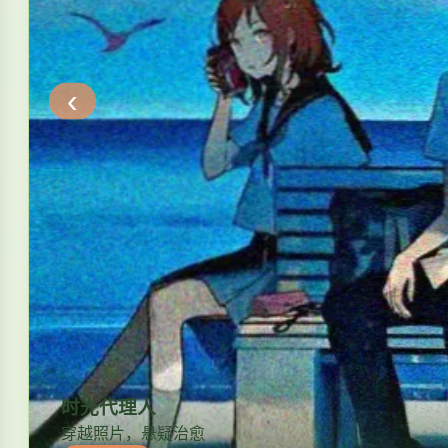
‹
时光代理人
穿越照片，悬疑治愈