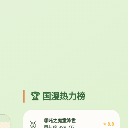
🏆 国漫热力榜
哪吒之魔童降世
🥇
⭐ 8.8
周热度 389.2万