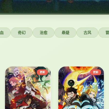
血
奇幻
治愈
悬疑
古风
更新
更新