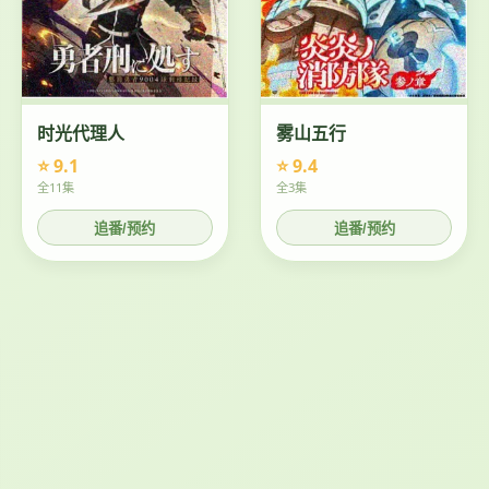
时光代理人
雾山五行
⭐ 9.1
⭐ 9.4
全11集
全3集
追番/预约
追番/预约