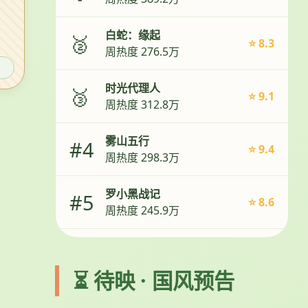
白蛇：缘起
🥈
⭐ 8.3
周热度 276.5万
时光代理人
🥉
⭐ 9.1
周热度 312.8万
雾山五行
#4
⭐ 9.4
周热度 298.3万
罗小黑战记
#5
⭐ 8.6
周热度 245.9万
⏳ 待映 · 国风预告