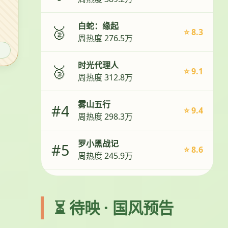
白蛇：缘起
🥈
⭐ 8.3
周热度 276.5万
时光代理人
🥉
⭐ 9.1
周热度 312.8万
雾山五行
#4
⭐ 9.4
周热度 298.3万
罗小黑战记
#5
⭐ 8.6
周热度 245.9万
⏳ 待映 · 国风预告