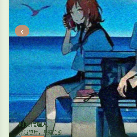
‹
时光代理人
穿越照片，悬疑治愈