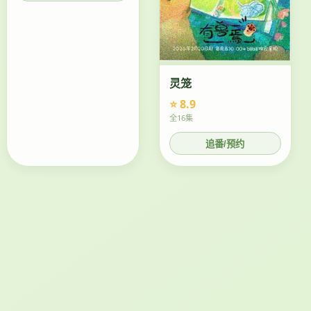
灵笼
⭐ 8.9
全16集
追番/预约