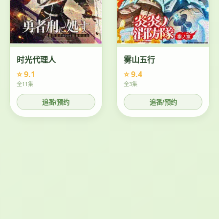
时光代理人
雾山五行
⭐ 9.1
⭐ 9.4
全11集
全3集
追番/预约
追番/预约