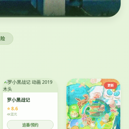
冒险
更新
罗小黑战记
⭐ 8.6
4K蓝光
追番/预约