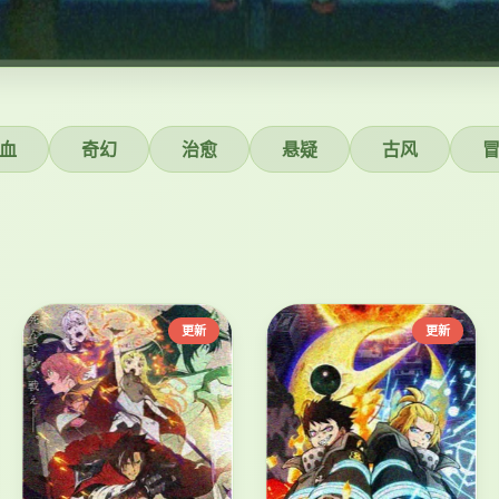
血
奇幻
治愈
悬疑
古风
更新
更新