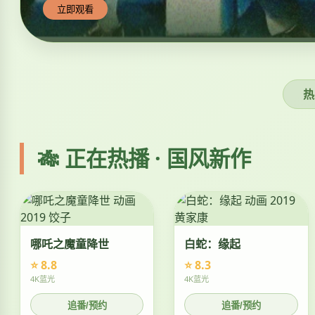
立即观看
热
🎋 正在热播 · 国风新作
哪吒之魔童降世
白蛇：缘起
⭐ 8.8
⭐ 8.3
4K蓝光
4K蓝光
追番/预约
追番/预约