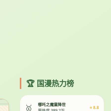
🏆 国漫热力榜
哪吒之魔童降世
🥇
⭐ 8.8
周热度 389.2万