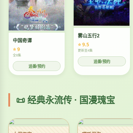
雾山五行2
中国奇谭
⭐ 9.5
⭐ 9
更新至4集
全8集
追番/预约
追番/预约
📜 经典永流传 · 国漫瑰宝